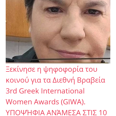
Ξεκίνησε η ψηφοφορία του
κοινού για τα Διεθνή Βραβεία
3rd Greek International
Women Awards (GIWA).
ΥΠΟΨΉΦΙΑ ΑΝΆΜΕΣΑ ΣΤΙΣ 10