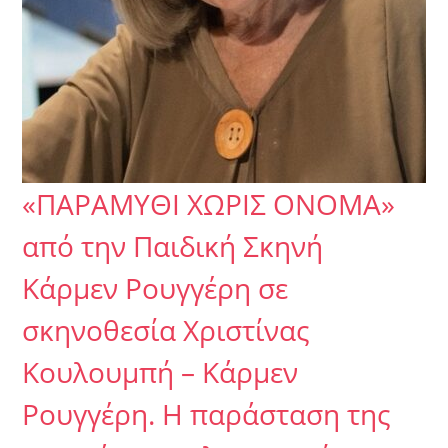
«ΠΑΡΑΜΥΘΙ ΧΩΡΙΣ ΟΝΟΜΑ»
από την Παιδική Σκηνή
Κάρμεν Ρουγγέρη σε
σκηνοθεσία Χριστίνας
Κουλουμπή – Κάρμεν
Ρουγγέρη. Η παράσταση της