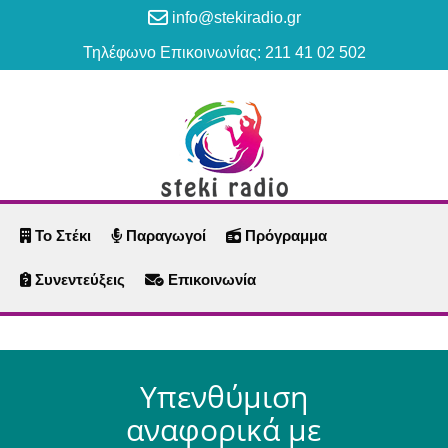
info@stekiradio.gr
Τηλέφωνο Επικοινωνίας: 211 41 02 502
Το Στέκι
Παραγωγοί
Πρόγραμμα
Συνεντεύξεις
Επικοινωνία
Yπενθύμιση
αναφορικά με