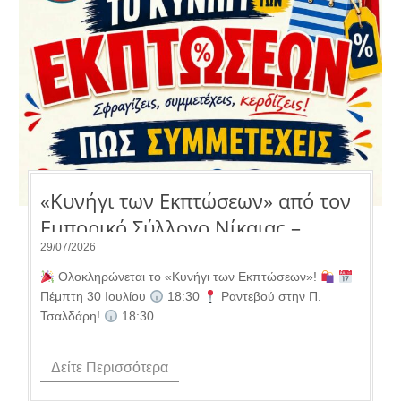
«Κυνήγι των Εκπτώσεων» από τον
Εμπορικό Σύλλογο Νίκαιας –
Αγ.Ι.Ρέντη.
29/07/2026
Ολοκληρώνεται το «Κυνήγι των Εκπτώσεων»!
Πέμπτη 30 Ιουλίου
18:30
Ραντεβού στην Π.
Τσαλδάρη!
18:30...
Δείτε Περισσότερα