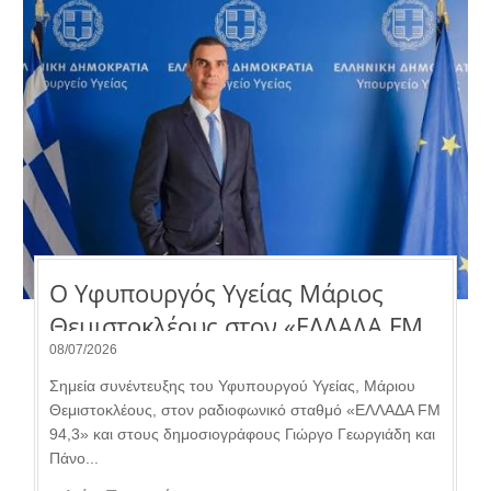
Ο Υφυπουργός Υγείας Μάριος
Θεμιστοκλέους στον «ΕΛΛΑΔΑ FM
94,3».
08/07/2026
Σημεία συνέντευξης του Υφυπουργού Υγείας, Μάριου
Θεμιστοκλέους, στον ραδιοφωνικό σταθμό «ΕΛΛΑΔΑ FM
94,3» και στους δημοσιογράφους Γιώργο Γεωργιάδη και
Πάνο...