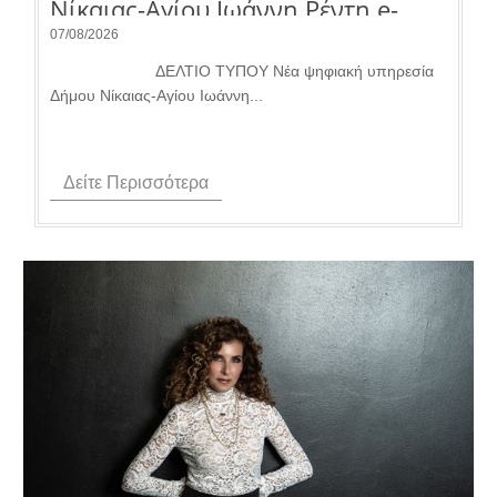
Νίκαιας-Αγίου Iωάννη Ρέντη e-
Δημότης για την εξυπηρέτηση των
07/08/2026
πολιτών.
ΔΕΛΤΙΟ ΤΥΠΟΥ Νέα ψηφιακή υπηρεσία
Δήμου Νίκαιας-Αγίου Iωάννη...
Δείτε Περισσότερα