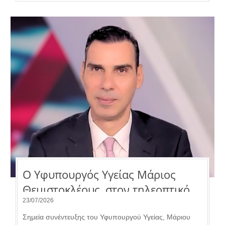
Ο Υφυπουργός Υγείας Μάριος
Θεμιστοκλέους, στον τηλεοπτικό
σταθμό «ACTION 24».
23/07/2026
Σημεία συνέντευξης του Υφυπουργού Υγείας, Μάριου