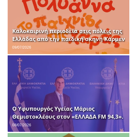
-
Καλοκαιρινή περιοδεία στις πόλεις της
Ελλάδας από την παιδική σκηνή Κάρμεν
Ρουγγέρη.
09/07/2026
Ο Υφυπουργός Υγείας Μάριος
Θεμιστοκλέους στον «ΕΛΛΑΔΑ FM 94,3».
08/07/2026