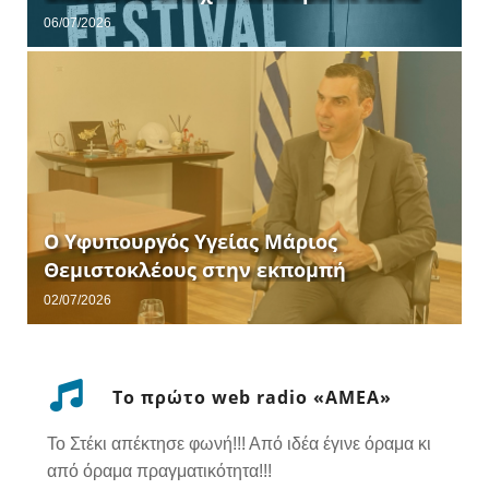
up comedians.
06/07/2026
Ο Υφυπουργός Υγείας Μάριος
Θεμιστοκλέους στην εκπομπή
“Καλημέρα Ελλάδα”.
02/07/2026
Το πρώτο web radio «ΑΜΕΑ»
Το Στέκι απέκτησε φωνή!!! Από ιδέα έγινε όραμα κι
από όραμα πραγματικότητα!!!