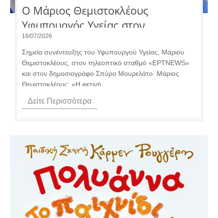
Ο Μάριος Θεμιστοκλέους
Υφυπουργός Υγείας στον
τηλεοπτικό σταθμό «ΕΡΤNEWS.
16/07/2026
Σημεία συνέντευξης του Υφυπουργού Υγείας, Μάριου
Θεμιστοκλέους, στον τηλεοπτικό σταθμό «ΕΡΤNEWS»
και στον δημοσιογράφο Σπύρο Μουρελάτο. Μάριος
Θεμιστοκλέους: «Η φετινή...
Δείτε Περισσότερα