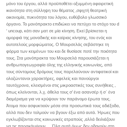
μόνο του έργου, αλλά προϋποθέτει οξυμμένη αφαιρετική
ικανότητα στη σύλληψη του θέματος ,σφιχτή θεατρική
οικονομία, πυκνότητα του λόγου, ευθύβολο γλωσσικό
όργανο. Το μονόπρακτο επιδιώκει να πετύχει το στόχο του d
‘ uncoup, κάτι σαν ματ σε μία κίνηση. Εκεί βρίσκεται η
ομορφιά της μοναδικής και καίριας κίνησης, του ενός και
αυτοτελούς μορφώματος. Ο Μουρσελάς σεβάστηκε τη
φόρμα των κειμένων του και δε θυσίασε ποτέ την ποιότητα
τους. Στα μονόπρακτα του Μουρσελά παρουσιάζεται η
ανθρωπογεωγραφία όλης της ελληνικής κοινωνίας, από
τους σύντομους δρόμους τους παρελαύνουν αντιφατικοί και
ολοζώντανοι χαρακτήρες, αφελείς και πανούργοι
ταυτόχρονα, κλεισμένοι στις μικροαστικές τους συνήθειες ,
όπως κλείνονται, λ.χ. άθελα τους σ’ ένα ασανσέρ ή σ΄ ένα
διαμέρισμα για να κρύψουν τον παράνομο έρωτα τους.
Άτομα που ασφυκτιούν μέσα στα προσωπικά τους αδιέξοδα,
αλλά που δεν τολμούν να βγουν έξω από αυτά. Ήρωες που
εγκλωβίζονται στις κοινωνικές ατραπούς ,αλλά δειλιάζουν
να τις παρακάμψουν…. Όλα αυτά όμως δεν οδηγούν στη