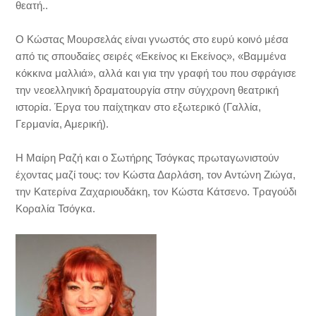
θεατή..
Ο Κώστας Μουρσελάς είναι γνωστός στο ευρύ κοινό μέσα
από τις σπουδαίες σειρές «Εκείνος κι Εκείνος», «Βαμμένα
κόκκινα μαλλιά», αλλά και για την γραφή του που σφράγισε
την νεοελληνική δραματουργία στην σύγχρονη θεατρική
ιστορία. Έργα του παίχτηκαν στο εξωτερικό (Γαλλία,
Γερμανία, Αμερική).
Η Μαίρη Ραζή και ο Σωτήρης Τσόγκας πρωταγωνιστούν
έχοντας μαζί τους: τον Κώστα Δαρλάση, τον Αντώνη Ζιώγα,
την Κατερίνα Ζαχαριουδάκη, τον Κώστα Κάτσενο. Τραγούδι
Κοραλία Τσόγκα.