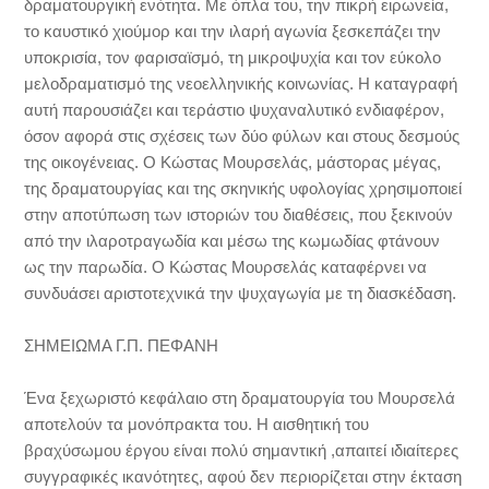
δραματουργική ενότητα. Με όπλα του, την πικρή ειρωνεία,
το καυστικό χιούμορ και την ιλαρή αγωνία ξεσκεπάζει την
υποκρισία, τον φαρισαϊσμό, τη μικροψυχία και τον εύκολο
μελοδραματισμό της νεοελληνικής κοινωνίας. Η καταγραφή
αυτή παρουσιάζει και τεράστιο ψυχαναλυτικό ενδιαφέρον,
όσον αφορά στις σχέσεις των δύο φύλων και στους δεσμούς
της οικογένειας. Ο Κώστας Μουρσελάς, μάστορας μέγας,
της δραματουργίας και της σκηνικής υφολογίας χρησιμοποιεί
στην αποτύπωση των ιστοριών του διαθέσεις, που ξεκινούν
από την ιλαροτραγωδία και μέσω της κωμωδίας φτάνουν
ως την παρωδία. Ο Κώστας Μουρσελάς καταφέρνει να
συνδυάσει αριστοτεχνικά την ψυχαγωγία με τη διασκέδαση.
ΣΗΜΕΙΩΜΑ Γ.Π. ΠΕΦΑΝΗ
Ένα ξεχωριστό κεφάλαιο στη δραματουργία του Μουρσελά
αποτελούν τα μονόπρακτα του. Η αισθητική του
βραχύσωμου έργου είναι πολύ σημαντική ,απαιτεί ιδιαίτερες
συγγραφικές ικανότητες, αφού δεν περιορίζεται στην έκταση