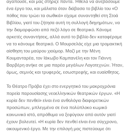
αγαπούσε, και μας στήριζε πάντα. Ήθελα να ανεβάσουμε
ένα έργο του, και μάλιστα όταν διάβασα το βιβλίο του «Ο
πόθος που τρώει τα σωθικά» είχαμε συναντηθεί στη Στοά
Βιβλίου, γιατί του ζήτησα αυτή τη συλλογή διηγημάτων, να
την διαμορφώσει από πεζό λόγο σε θεατρικό. Κάναμε
αρκετές συναντήσεις, αλλά αυτό το βιβλίο δεν καταφέραμε
να το κάνουμε θεατρικό. Ο Μουρσελάς είχε μια τρομακτική
αίσθηση του μαύρου χιούμορ. Μαζί με την Μένη
Κουμανταρέα, τον Ιάκωβο Καμπανέλη και τον Γιάννη
Βαρβέρη ανήκε σε μια παρέα μεγάλων Λογοτεχνών. Ήταν,
όμως, σεμνός και τρυφερός, εσωστρεφής, και ευαίσθητος.
Το Θέατρο Πρόβα έχει στο ενεργητικό του μακροχρόνια
πορεία παρουσίασης νεοελληνικών θεατρικών έργων. «Η
κυρία δεν πενθεί» είναι ένα ανθολόγιο διαφορετικών
προσώπων, μπλεγμένα σε ένα πολύπλοκο κωμικό
κοινωνικό ιστό, απρόθυμα να ξεφύγουν από αυτόν γιατί
έχουν βολευτεί. «Η κυρία δεν πενθεί είναι ένα σύγχρονο,
οικουμενικό έργο. Με την επιλογή μας πιστεύουμε ότι