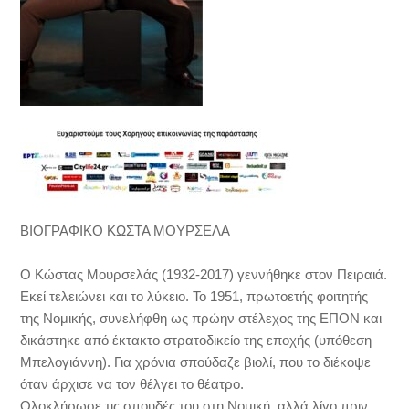
ΒΙΟΓΡΑΦΙΚΟ ΚΩΣΤΑ ΜΟΥΡΣΕΛΑ
Ο Κώστας Μουρσελάς (1932-2017) γεννήθηκε στον Πειραιά.
Εκεί τελειώνει και το λύκειο. Το 1951, πρωτοετής φοιτητής
της Νομικής, συνελήφθη ως πρώην στέλεχος της ΕΠΟΝ και
δικάστηκε από έκτακτο στρατοδικείο της εποχής (υπόθεση
Μπελογιάννη). Για χρόνια σπούδαζε βιολί, που το διέκοψε
όταν άρχισε να τον θέλγει το θέατρο.
Ολοκλήρωσε τις σπουδές του στη Νομική, αλλά λίγο πριν