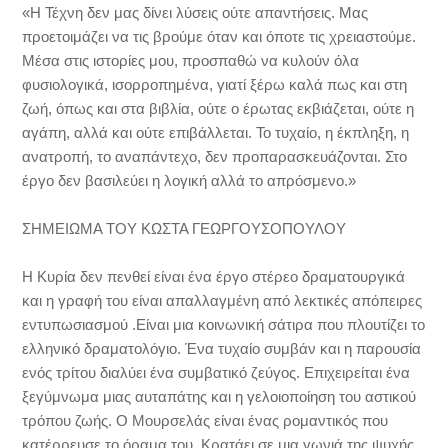
«Η Τέχνη δεν μας δίνει λύσεις ούτε απαντήσεις. Μας
προετοιμάζει να τις βρούμε όταν και όποτε τις χρειαστούμε.
Μέσα στις ιστορίες μου, προσπαθώ να κυλούν όλα
φυσιολογικά, ισορροπημένα, γιατί ξέρω καλά πως και στη
ζωή, όπως και στα βιβλία, ούτε ο έρωτας εκβιάζεται, ούτε η
αγάπη, αλλά και ούτε επιβάλλεται. Το τυχαίο, η έκπληξη, η
ανατροπή, το αναπάντεχο, δεν προπαρασκευάζονται. Στο
έργο δεν βασιλεύει η λογική αλλά το απρόσμενο.»
ΣΗΜΕΙΩΜΑ ΤΟΥ ΚΩΣΤΑ ΓΕΩΡΓΟΥΣΟΠΟΥΛΟΥ
Η Κυρία δεν πενθεί είναι ένα έργο στέρεο δραματουργικά
και η γραφή του είναι απαλλαγμένη από λεκτικές απόπειρες
εντυπωσιασμού .Είναι μια κοινωνική σάτιρα που πλουτίζει το
ελληνικό δραματολόγιο. Ένα τυχαίο συμβάν και η παρουσία
ενός τρίτου διαλύει ένα συμβατικό ζεύγος. Επιχειρείται ένα
ξεγύμνωμα μιας αυταπάτης και η γελοιοποίηση του αστικού
τρόπου ζωής. Ο Μουρσελάς είναι ένας ρομαντικός που
κατέρρευσε το όραμα του. Κρατάει σε μια γωνιά της ψυχής