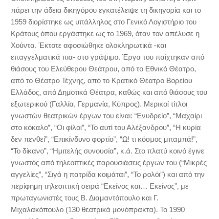
πάρει την άδεια δικηγόρου εγκατέλειψε τη δικηγορία και το
1959 διορίστηκε ως υπάλληλος στο Γενικό Λογιστήριο του
Κράτους όπου εργάστηκε ως το 1969, όταν τον απέλυσε η
Χούντα. Έκτοτε αφοσιώθηκε ολοκληρωτικά -και
επαγγελματικά πια- στο γράψιμο. Έργα του παίχτηκαν από
θιάσους του Ελεύθερου Θεάτρου, από το Εθνικό Θέατρο,
από το Θέατρο Τέχνης, από το Κρατικό Θέατρο Βορείου
Ελλάδος, από Δημοτικά Θέατρα, καθώς και από θιάσους του
εξωτερικού (Γαλλία, Γερμανία, Κύπρος). Μερικοί τίτλοι
γνωστών θεατρικών έργων του είναι: “Ενυδρείο”, “Μαχαίρι
στο κόκαλο”, “Οι φίλοι”, “Το αυτί του Αλέξανδρου”, “Η κυρία
δεν πενθεί”, “Επικίνδυνο φορτίο”, “Ω! τι κόσμος μπαμπά!”,
“Το δίκανο”, “Ημιτελής συνουσία”, κ.ά. Στο πλατύ κοινό έγινε
γνωστός από τηλεοπτικές παρουσιάσεις έργων του (“Μικρές
αγγελίες”, “Σιγά η πατρίδα κοιμάται”, “Το ρολόι”) και από την
περίφημη τηλεοπτική σειρά “Εκείνος και… Εκείνος”, με
πρωταγωνιστές τους Β. Διαμαντόπουλο και Γ.
Μιχαλακόπουλο (130 θεατρικά μονόπρακτα). Το 1990