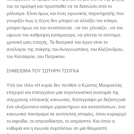
του τα τιμαλφή και προσπαθεί να τα διασώσει από το
μόλυσμα. Είναι όμως και ένας ειρωνικός παρατηρητής που
γνωρίζει πως η τέχνη δεν μπορεί να αλλάξει τον κόσμο,
μπορεί όμως να του αντιστέκεται , να τον χλευάζει , να του
υψώνει τον καθρέφτη κατάμουτρα, να γίνεται το σύντομο
χρονικό μιας εποχής. Τα θεατρικά του έργα είναι το
ανάλογον της ποίησης του Αναγνωστάκη, του Αλέξανδρου,
του Κατσαρού, του Πατρικίου.
ΣΗΜΕΙΩΜΑ ΤΟΥ ΣΩΤΗΡΗ ΤΣΟΓΚΑ
Υπό τον τίτλο «Η κυρία δεν πενθεί» ο Κώστας Μουρσελάς
επιχειρεί και επιτυγχάνει μία συγκλονιστική ανατομία της
σύγχρονης ελληνικής κοινωνίας. Καταγράφει με δεξιοτεχνία
ένα ολοζώντανο κόσμο χαρακτήρων και καταστάσεων, ένα
κοινωνικό πανόραμα σε αυτοτελείς ιστορίες, όπου κυριαρχεί
το αιφνίδιο ,το απροσδόκητο, το απρόοπτο. Και όπου η
ευθυμία και η αγωνία συμπλέουν σε μία θαυμαστή