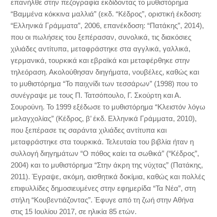
επανήλθε στην πεζογραφία εκδίδοντας το μυθιστόρημα
“Βαμμένα κόκκινα μαλλιά” (εκδ. “Κέδρος”, οριστική έκδοση:
“Ελληνικά Γράμματα”, 2006, επανέκδοση: “Πατάκης”, 2014),
που οι πωλήσεις του ξεπέρασαν, συνολικά, τις διακόσιες
χιλιάδες αντίτυπα, μεταφράστηκε στα αγγλικά, γαλλικά,
γερμανικά, τουρκικά και εβραϊκά και μεταφέρθηκε στην
τηλεόραση. Ακολούθησαν διηγήματα, νουβέλες, καθώς και
το μυθιστόρημα “Το παιχνίδι των τεσσάρων” (1998) που το
συνέγραψε με τους Π. Τατσόπουλο, Γ. Σκούρτη και Α.
Σουρούνη. Το 1999 εξέδωσε το μυθιστόρημα “Κλειστόν λόγω
μελαγχολίας” (Κέδρος, β’ έκδ. Ελληνικά Γράμματα, 2010),
που ξεπέρασε τις σαράντα χιλιάδες αντίτυπα και
μεταφράστηκε στα τουρκικά. Τελευταία του βιβλία ήταν η
συλλογή διηγημάτων “Ο πόθος καίει τα σωθικά” (“Κέδρος”,
2004) και το μυθιστόρημα “Στην άκρη της νύχτας” (Πατάκης,
2011). Έγραψε, ακόμη, αισθητικά δοκίμια, καθώς και πολλές
επιφυλλίδες δημοσιευμένες στην εφημερίδα “Τα Νέα”, στη
στήλη “Κουβεντιάζοντας”. Έφυγε από τη ζωή στην Αθήνα
στις 15 Ιουλίου 2017, σε ηλικία 85 ετών.