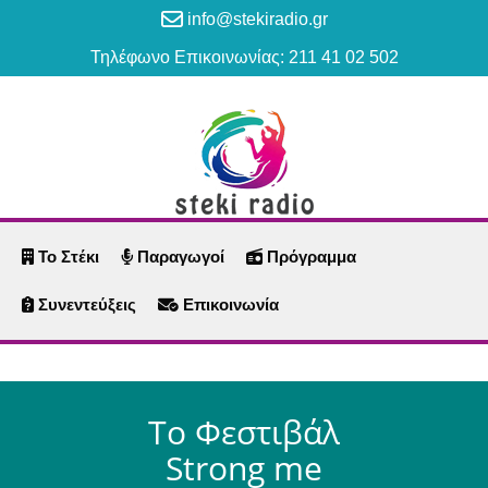
info@stekiradio.gr
Τηλέφωνο Επικοινωνίας: 211 41 02 502
Το Στέκι
Παραγωγοί
Πρόγραμμα
Συνεντεύξεις
Επικοινωνία
Το Φεστιβάλ
Strong me