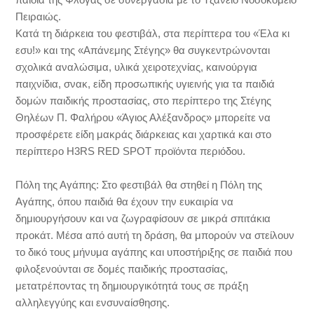
Πειραιώς.
Κατά τη διάρκεια του φεστιβάλ, στα περίπτερα του «Έλα κι
εσυ!» και της «Απάνεμης Στέγης» θα συγκεντρώνονται
σχολικά αναλώσιμα, υλικά χειροτεχνίας, καινούργια
παιχνίδια, σνακ, είδη προσωπικής υγιεινής για τα παιδιά
δομών παιδικής προστασίας, στο περίπτερο της Στέγης
Θηλέων Π. Φαλήρου «Άγιος Αλέξανδρος» μπορείτε να
προσφέρετε είδη μακράς διάρκειας και χαρτικά και στο
περίπτερο H3RS RED SPOT προϊόντα περιόδου.
Πόλη της Αγάπης: Στο φεστιβάλ θα στηθεί η Πόλη της
Αγάπης, όπου παιδιά θα έχουν την ευκαιρία να
δημιουργήσουν και να ζωγραφίσουν σε μικρά σπιτάκια
προκάτ. Μέσα από αυτή τη δράση, θα μπορούν να στείλουν
το δικό τους μήνυμα αγάπης και υποστήριξης σε παιδιά που
φιλοξενούνται σε δομές παιδικής προστασίας,
μετατρέποντας τη δημιουργικότητά τους σε πράξη
αλληλεγγύης και ενσυναίσθησης.