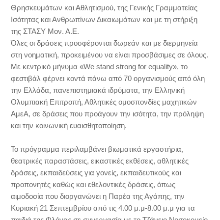
Θρησκευμάτων και Αθλητισμού, της Γενικής Γραμματείας
Ισότητας και Ανθρωπίνων Δικαιωμάτων και με τη στήριξη
της ΣΤΑΣΥ Μον. Α.Ε.
Όλες οι δράσεις προσφέρονται δωρεάν και με διερμηνεία
στη νοηματική, προκειμένου να είναι προσβάσιμες σε όλους.
Με κεντρικό μήνυμα «We stand strong for equality», το
φεστιβάλ φέρνει κοντά πάνω από 70 οργανισμούς από όλη
την Ελλάδα, πανεπιστημιακά ιδρύματα, την Ελληνική
Ολυμπιακή Επιτροπή, Αθλητικές ομοσπονδίες μαχητικών
ΑμεΑ, σε δράσεις που προάγουν την ισότητα, την πρόληψη
και την κοινωνική ευαισθητοποίηση.
Το πρόγραμμα περιλαμβάνει βιωματικά εργαστήρια,
θεατρικές παραστάσεις, εικαστικές εκθέσεις, αθλητικές
δράσεις, εκπαιδεύσεις για γονείς, εκπαιδευτικούς και
προπονητές καθώς και εθελοντικές δράσεις, όπως
αιμοδοσία που διοργανώνει η Παρέα της Αγάπης, την
Κυριακή 21 Σεπτεμβρίου από τις 4.00 μ.μ-8.00 μ.μ για τα
παιδιά της Φλόγας σε συνεργασία με το Τζάνειο Νοσοκομείο