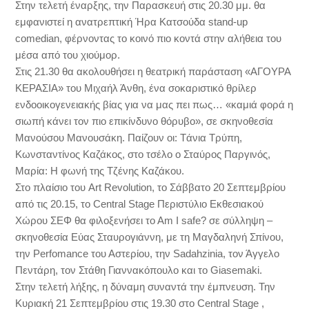
Στην τελετή έναρξης, την Παρασκευή στις 20.30 μμ. θα
εμφανιστεί η ανατρεπτική Ήρα Κατσούδα stand-up
comedian, φέρνοντας το κοινό πιο κοντά στην αλήθεια του
μέσα από του χιούμορ.
Στις 21.30 θα ακολουθήσει η θεατρική παράσταση «ΑΓΟΥΡΑ
ΚΕΡΑΣΙΑ» του Μιχαήλ Άνθη, ένα σοκαριστικό θρίλερ
ενδοοικογενειακής βίας για να μας πει πως… «καμιά φορά η
σιωπή κάνει τον πιο επικίνδυνο θόρυβο», σε σκηνοθεσία
Μανούσου Μανουσάκη. Παίζουν οι: Tάνια Τρύπη,
Κωνσταντίνος Καζάκος, στο τσέλο ο Σταύρος Παργινός,
Μαρία: H φωνή της Τζένης Καζάκου.
Στο πλαίσιο του Art Revolution, το Σάββατο 20 Σεπτεμβρίου
από τις 20.15, το Central Stage Περιστύλιο Εκθεσιακού
Χώρου ΣΕΦ θα φιλοξενήσει το Αm I safe? σε σύλληψη –
σκηνοθεσία Εύας Σταυρογιάννη, με τη Μαγδαληνή Σπίνου,
την Perfomance του Αστερίου, την Sadahzinia, τον Άγγελο
Πεντάρη, τον Στάθη Γιαννακόπουλο και το Giasemaki.
Στην τελετή λήξης, η δύναμη συναντά την έμπνευση. Την
Κυριακή 21 Σεπτεμβρίου στις 19.30 στο Central Stage ,