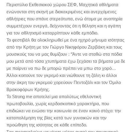
Περιστύλιο Εκθεσιακού χώρου ΣΕΦ, Μαχητικά αθλήματα
ενώνονται στη σκηνή με διακεκριμένες και ανερχόμενες
αθλήτριες που σπάνε στερεότυπα, ενώ άτομα με αναπηρία
συμμετέχουν ενεργά, δείχνοντας ότι η θέληση και η αγάπη
για τον αθλητισμό καταρρίπτουν κάθε εμπόδιο.
Το φεστιβάλ θα ολοκληρωθεί με ένα ηχηρό μήνυμα ισότητας
από την Κρήτη με τον Γιώργο Νικηφόρου Ζερβάκη και τους
μουσικούς του να μας θυμίζουν : “Άντε να σταθώ στα πόδια
μου μετά από τόσα χτυπήματα έχω ξεχάσει τα βήματα μα δε
με παίρνει να πω δε μπορώ πρέπει να μπω στο χορό…
Άλλοι κοιτούνε τον γκρεμό και νιώθουνε τη ζάλη κι άλλοι
στην άκρη του γκρεμού χορεύουν Πεντοζάλι και τον Όμιλο
Βρακοφόρων Κρήτης.
Το Strong me αποτελεί μια απολύτως εθελοντική
πρωτοβουλία, χωρίς κερδοσκοπικό χαρακτήρα, που
επιδιώκει να ενώσει την κοινωνία σε έναν κοινό στόχο: την
καταπολέμηση της βίας κατά των γυναικών και την
προώθηση της ισότητας σε κάθε επίπεδο.
Σας προσκαλούμε να γίνετε μέρος αυτού του σημαντικού