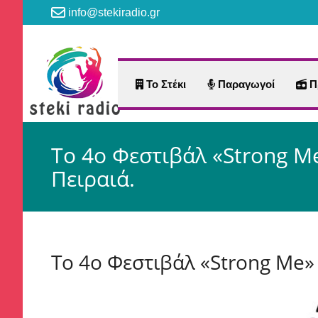
info@stekiradio.gr
Το Στέκι
Παραγωγοί
Π
Το 4ο Φεστιβάλ «Strong Me
Πειραιά.
Το 4ο Φεστιβάλ «Strong Me» 