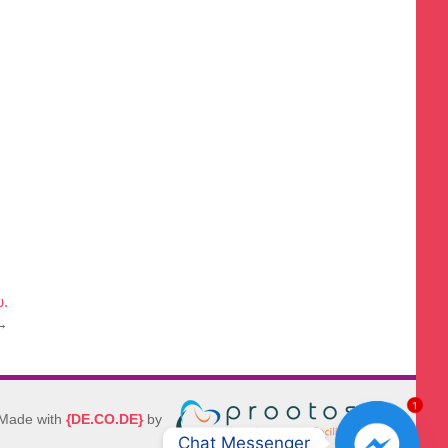
υ.
→
1
Made with
{DE.CO.DE}
by
Chat Messenger