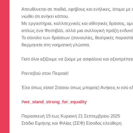
Απευθύνεται σε παιδιά, εφήβους και ενήλικες, άτομα μ
νιώθει ότι ανήκει κάπου.
Με εργαστήρια, καλλιτεχνικές και αθλητικές δράσεις, ομι
απλώς ένα Φεστιβάλ, αλλά μια συλλογική πράξη ενδυνά
Το σύνολο των δράσεων (συναυλίες, θεατρικές παραστάσε
διερμηνεία στη νοηματική γλώσσα.
Γιατί όλοι αξίζουμε να ζούμε με ασφάλεια και αξιοπρέπει
Ραντεβού στον Πειραιά!
Έλα όπως είσαι! Στάσου όπως μπορείς! Ανήκεις κι εσύ ε
#
we_stand_strong_for_equality
Παρασκευή 19 έως Κυριακή 21 Σεπτεμβρίου 2025
Στάδιο Ειρήνης και Φιλίας (ΣΕΦ) Είσοδος ελεύθερη