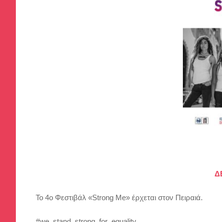
Δ
Το 4ο Φεστιβάλ «Strong Me» έρχεται στον Πειραιά.
#we_stand_strong_for_equality