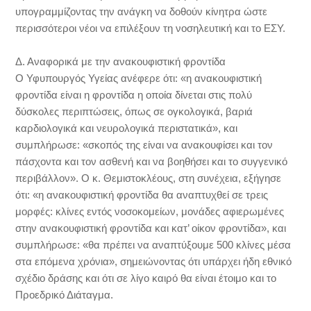
υπογραμμίζοντας την ανάγκη να δοθούν κίνητρα ώστε
περισσότεροι νέοι να επιλέξουν τη νοσηλευτική και το ΕΣΥ.
Δ. Αναφορικά με την ανακουφιστική φροντίδα
Ο Υφυπουργός Υγείας ανέφερε ότι: «η ανακουφιστική
φροντίδα είναι η φροντίδα η οποία δίνεται στις πολύ
δύσκολες περιπτώσεις, όπως σε ογκολογικά, βαριά
καρδιολογικά και νευρολογικά περιστατικά», και
συμπλήρωσε: «σκοπός της είναι να ανακουφίσει και τον
πάσχοντα και τον ασθενή και να βοηθήσει και το συγγενικό
περιβάλλον». Ο κ. Θεμιστοκλέους, στη συνέχεια, εξήγησε
ότι: «η ανακουφιστική φροντίδα θα αναπτυχθεί σε τρεις
μορφές: κλίνες εντός νοσοκομείων, μονάδες αφιερωμένες
στην ανακουφιστική φροντίδα και κατ’ οίκον φροντίδα», και
συμπλήρωσε: «θα πρέπει να αναπτύξουμε 500 κλίνες μέσα
στα επόμενα χρόνια», σημειώνοντας ότι υπάρχει ήδη εθνικό
σχέδιο δράσης και ότι σε λίγο καιρό θα είναι έτοιμο και το
Προεδρικό Διάταγμα.