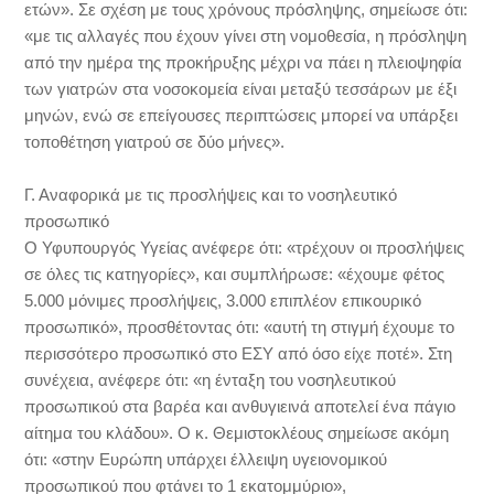
ετών». Σε σχέση με τους χρόνους πρόσληψης, σημείωσε ότι:
«με τις αλλαγές που έχουν γίνει στη νομοθεσία, η πρόσληψη
από την ημέρα της προκήρυξης μέχρι να πάει η πλειοψηφία
των γιατρών στα νοσοκομεία είναι μεταξύ τεσσάρων με έξι
μηνών, ενώ σε επείγουσες περιπτώσεις μπορεί να υπάρξει
τοποθέτηση γιατρού σε δύο μήνες».
Γ. Αναφορικά με τις προσλήψεις και το νοσηλευτικό
προσωπικό
Ο Υφυπουργός Υγείας ανέφερε ότι: «τρέχουν οι προσλήψεις
σε όλες τις κατηγορίες», και συμπλήρωσε: «έχουμε φέτος
5.000 μόνιμες προσλήψεις, 3.000 επιπλέον επικουρικό
προσωπικό», προσθέτοντας ότι: «αυτή τη στιγμή έχουμε το
περισσότερο προσωπικό στο ΕΣΥ από όσο είχε ποτέ». Στη
συνέχεια, ανέφερε ότι: «η ένταξη του νοσηλευτικού
προσωπικού στα βαρέα και ανθυγιεινά αποτελεί ένα πάγιο
αίτημα του κλάδου». Ο κ. Θεμιστοκλέους σημείωσε ακόμη
ότι: «στην Ευρώπη υπάρχει έλλειψη υγειονομικού
προσωπικού που φτάνει το 1 εκατομμύριο»,