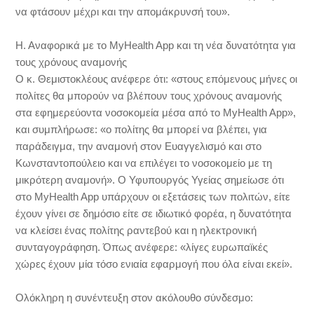
να φτάσουν μέχρι και την απομάκρυνσή του».
Η. Αναφορικά με το MyHealth App και τη νέα δυνατότητα για
τους χρόνους αναμονής
Ο κ. Θεμιστοκλέους ανέφερε ότι: «στους επόμενους μήνες οι
πολίτες θα μπορούν να βλέπουν τους χρόνους αναμονής
στα εφημερεύοντα νοσοκομεία μέσα από το MyHealth App»,
και συμπλήρωσε: «ο πολίτης θα μπορεί να βλέπει, για
παράδειγμα, την αναμονή στον Ευαγγελισμό και στο
Κωνσταντοπούλειο και να επιλέγει το νοσοκομείο με τη
μικρότερη αναμονή». Ο Υφυπουργός Υγείας σημείωσε ότι
στο MyHealth App υπάρχουν οι εξετάσεις των πολιτών, είτε
έχουν γίνει σε δημόσιο είτε σε ιδιωτικό φορέα, η δυνατότητα
να κλείσει ένας πολίτης ραντεβού και η ηλεκτρονική
συνταγογράφηση. Όπως ανέφερε: «λίγες ευρωπαϊκές
χώρες έχουν μία τόσο ενιαία εφαρμογή που όλα είναι εκεί».
Ολόκληρη η συνέντευξη στον ακόλουθο σύνδεσμο: