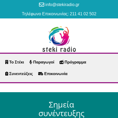
info@stekiradio.gr
Τηλέφωνο Επικοινωνίας: 211 41 02 502
Το Στέκι
Παραγωγοί
Πρόγραμμα
Συνεντεύξεις
Επικοινωνία
Σημεία
συνέντευξης