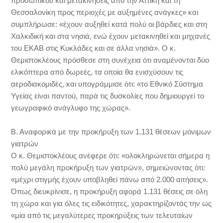
προσωπικού και μετακινήσεις από την Αττική και τη
Θεσσαλονίκη προς περιοχές με αυξημένες ανάγκες» και
συμπλήρωσε: «έχουν αυξηθεί κατά πολύ οι βάρδιες και στη
Χαλκιδική και στα νησιά, ενώ έχουν μετακινηθεί και μηχανές
του ΕΚΑΒ στις Κυκλάδες και σε άλλα νησιά». Ο κ.
Θεμιστοκλέους πρόσθεσε στη συνέχεια ότι αναμένονται δύο
ελικόπτερα από δωρεές, τα οποία θα ενισχύσουν τις
αεροδιακομιδές, και υπογράμμισε ότι: «το Εθνικό Σύστημα
Υγείας είναι παντού, παρά τις δυσκολίες που δημιουργεί το
γεωγραφικό ανάγλυφο της χώρας».
Β. Αναφορικά με την προκήρυξη των 1.131 θέσεων μόνιμων
γιατρών
Ο κ. Θεμιστοκλέους ανέφερε ότι: «ολοκληρώνεται σήμερα η
πολύ μεγάλη προκήρυξη των γιατρών», σημειώνοντας ότι:
«μέχρι στιγμής έχουν υποβληθεί πάνω από 2.000 αιτήσεις».
Όπως διευκρίνισε, η προκήρυξη αφορά 1.131 θέσεις σε όλη
τη χώρα και για όλες τις ειδικότητες, χαρακτηρίζοντάς την ως
«μία από τις μεγαλύτερες προκηρύξεις των τελευταίων