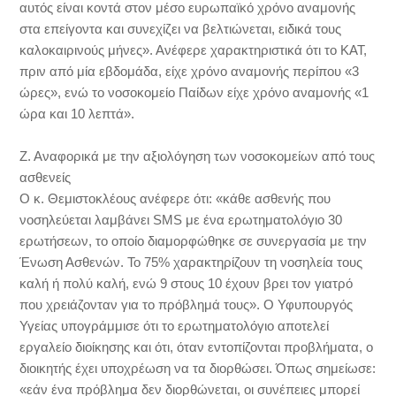
αυτός είναι κοντά στον μέσο ευρωπαϊκό χρόνο αναμονής
στα επείγοντα και συνεχίζει να βελτιώνεται, ειδικά τους
καλοκαιρινούς μήνες». Ανέφερε χαρακτηριστικά ότι το ΚΑΤ,
πριν από μία εβδομάδα, είχε χρόνο αναμονής περίπου «3
ώρες», ενώ το νοσοκομείο Παίδων είχε χρόνο αναμονής «1
ώρα και 10 λεπτά».
Ζ. Αναφορικά με την αξιολόγηση των νοσοκομείων από τους
ασθενείς
Ο κ. Θεμιστοκλέους ανέφερε ότι: «κάθε ασθενής που
νοσηλεύεται λαμβάνει SMS με ένα ερωτηματολόγιο 30
ερωτήσεων, το οποίο διαμορφώθηκε σε συνεργασία με την
Ένωση Ασθενών. Το 75% χαρακτηρίζουν τη νοσηλεία τους
καλή ή πολύ καλή, ενώ 9 στους 10 έχουν βρει τον γιατρό
που χρειάζονταν για το πρόβλημά τους». Ο Υφυπουργός
Υγείας υπογράμμισε ότι το ερωτηματολόγιο αποτελεί
εργαλείο διοίκησης και ότι, όταν εντοπίζονται προβλήματα, ο
διοικητής έχει υποχρέωση να τα διορθώσει. Όπως σημείωσε:
«εάν ένα πρόβλημα δεν διορθώνεται, οι συνέπειες μπορεί