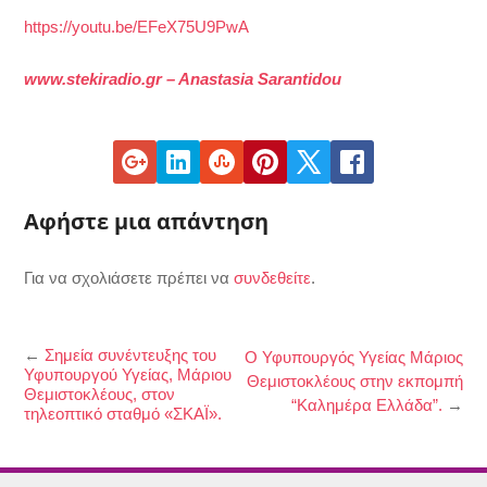
https://youtu.be/EFeX75U9PwA
www.stekiradio.gr – Anastasia Sarantidou
Αφήστε μια απάντηση
Για να σχολιάσετε πρέπει να
συνδεθείτε
.
←
Σημεία συνέντευξης του
Ο Υφυπουργός Υγείας Μάριος
Υφυπουργού Υγείας, Μάριου
Θεμιστοκλέους στην εκπομπή
Θεμιστοκλέους, στον
“Καλημέρα Ελλάδα”.
→
τηλεοπτικό σταθμό «ΣΚΑΪ».