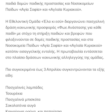
παιδιά δομών παιδικής προστασίας και Νοσοκομείων
Παίδων «Αγία Σοφία» και «Αγλαϊα Κυριακού».
Η Εθελοντική Ομάδα «Έλα κι εσύ» διοργανώνει πασχαλινή
δράση κοινωνικής προσφοράς «Φωε Ανάστασης για κάθε
παιδί» με στόχο τη στήριξη παιδιών και βρεφών που
φιλοξενούνται σε δομές παιδικής προστασίας και στα
Νοσοκομεία Παίδων «Αγία Σοφία» και «Αγλαϊα Κυριακού»
κατόπιν εισαγγελικής εντολής. Η πρωτοβουλία εντάσσεται
στο πλαίσιο δράσεων κοινωνικής αλληλεγγύης της ομάδας.
Πιο συγκεκριμένα έως 3 Απριλίου συγκεντρώνονται τα εξής
είδη:
Πασχαλινές λαμπάδες
Τσουρέκια
Πασχαλινά μπισκότα
Σοκολατένια αυγά
Καινούργια ρούχα και παπούτσια