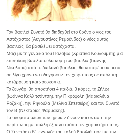
Τον βασιλιά Συνετό θα διαδεχθεί στο θρόνο ο γιος του
Αστόχαστος (Αυγουστίνος Ρεμούνδος) ο νέος αυτός
βασιλιάς, θα βασιλέψει αστόχαστα.
Μαζί με τη γυναίκα του Παλάβω (Χριστίνα Κουλουμπή) μια
επιπόλαιη βασιλοπούλα κόρη του βασιλιά (Γιάννης
Νικολάου) από το διπλανό βασίλειο, θα καταφέρουν μέσα
σε λίγο χρόνο να οδηγήσουν την χώρα τους σε απόλυτη
κατάρρευση και χρεοκοπία.
Το ζευγάρι θα αποκτήσει 4 παιδιά, 3 κόρες, τη Ζήλιω
(Ιωάννα Καλλιτσάντση), την Πικρόχολη (Μαριαλένα
Ροζάκη), την Ρηνούλα (Μελίνα Σπετσιέρη) και τον Συνετό
τον Β΄(Νεκτάριος Φαρμάκης).
Τα ονόματά όλων των ηρώων δίνουν και σε αυτή την
περίπτωση με πολλή έξυπνο τρόπο τον χαρακτήρα τους.
Ο Συνετός ο Β΄, εγγονός του καλού βασιλιά, μαζί με την