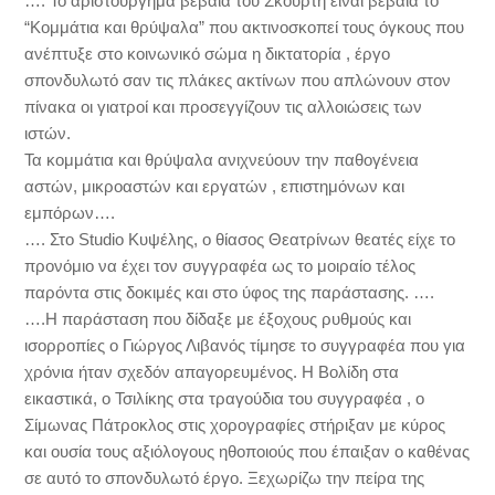
…. Το αριστούργημα βέβαια του Σκούρτη είναι βέβαια το
“Κομμάτια και θρύψαλα” που ακτινοσκοπεί τους όγκους που
ανέπτυξε στο κοινωνικό σώμα η δικτατορία , έργο
σπονδυλωτό σαν τις πλάκες ακτίνων που απλώνουν στον
πίνακα οι γιατροί και προσεγγίζουν τις αλλοιώσεις των
ιστών.
Τα κομμάτια και θρύψαλα ανιχνεύουν την παθογένεια
αστών, μικροαστών και εργατών , επιστημόνων και
εμπόρων….
…. Στο Studio Κυψέλης, ο θίασος Θεατρίνων θεατές είχε το
προνόμιο να έχει τον συγγραφέα ως το μοιραίο τέλος
παρόντα στις δοκιμές και στο ύφος της παράστασης. ….
….Η παράσταση που δίδαξε με έξοχους ρυθμούς και
ισορροπίες ο Γιώργος Λιβανός τίμησε το συγγραφέα που για
χρόνια ήταν σχεδόν απαγορευμένος. Η Βολίδη στα
εικαστικά, ο Τσιλίκης στα τραγούδια του συγγραφέα , ο
Σίμωνας Πάτροκλος στις χορογραφίες στήριξαν με κύρος
και ουσία τους αξιόλογους ηθοποιούς που έπαιξαν ο καθένας
σε αυτό το σπονδυλωτό έργο. Ξεχωρίζω την πείρα της