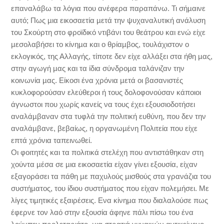
επαναλάβω τα λόγια που ανέφερα παραπάνω. Τι σήµαινε
αυτό; Πως µια εικοσαετία µετά την ψυχαναλυτική ανάλυση
του Σκούρτη στο φροϊδικό ντιβάνι του θεάτρου και ενώ είχε
µεσολαβήσει το κίνηµα και ο θρίαµβος, τουλάχιστον ο
εκλογικός, της Αλλαγής, τίποτε δεν είχε αλλάξει στα ήθη µας,
στην αγωγή µας και τα ίδια σύνδροµα ταλάνιζαν την
κοινωνία µας. Είκοσι ένα χρόνια µετά οι βασανιστές
κυκλοφορούσαν ελεύθεροι ή τους δολοφονούσαν κάποιοι
άγνωστοι που χωρίς κανείς να τους έχει εξουσιοδοτήσει
αναλάµβαναν στα τυφλά την πολιτική ευθύνη, που δεν την
αναλάµβανε, βεβαίως, η οργανωµένη Πολιτεία που είχε
επτά χρόνια ταπεινωθεί.
Οι φοιτητές και τα πολιτικά στελέχη που αντιστάθηκαν στη
χούντα µέσα σε µια εικοσαετία είχαν γίνει εξουσία, είχαν
εξαγοράσει τα πάθη µε παχυλούς µισθούς στα γρανάζια του
συστήµατος, του ίδιου συστήµατος που είχαν πολεµήσει. Με
λίγες τιµητικές εξαιρέσεις. Ενα κίνηµα που διαλαλούσε πως
έφερνε τον λαό στην εξουσία άφηνε πάλι πίσω του ένα