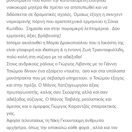
μονόπρακτο που κάνει την καταπιεσμένη ελληνίδα
νοικοκυρά μητέρα θα πρέπει να αποτυπωθεί και να
διδάσκεται σε δραματικές σχολές. Ομοίως έξοχη η σκινχεντ
ναρκομανής πόρνη που αριστοτεχνικά ερμηνεύει η Σόνια
Κωτίδου. Σημασία και στην παραμικρή λεπτομέρεια . Δύο
ερμηνείες άξιες βράβευσης!
Ισότιμα ακολουθεί η Μαρία Δρακοπούλου που η Ιοκάστη της
είναι γλαφυρή και ιδιαίτερη & η έντονη Ζωή Τριανταφυλλίδη,
πολύ καλή στη σύζυγο με τα αδιέξοδα!
Στους ανδρικούς ρόλους ο Γιώργος Λιβανός με το Γιάννη
Τσιώμου δίνουν ένα εξαίρετο ντουέτο, όσο και στα υπόλοιπα
μονόπρακτα που με σεβασμό υπηρετούν, ο Τσιώμου έξοχος
και στην πρέζα. Ο Μάνος Χατζηγεωργίου άξιος
πρωταγωνιστής, καλός σαν Σκούρτης αλλά και σαν
αδιέξοδος σύζυγος. Ο Μάνος Τσιβιλής ρεαλιστικός και
άμεσος και ο όμορφος Γιώργος Καραντζάς σπαρακτικός
γιός.
Άφησα τελευταίους τη Νίκη Γκουντούμη άνθρωπο
ορχήστρα, όπως την αποκαλώ κάθε φορά , αλλά και τον