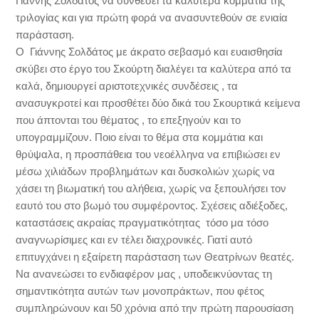
Γιάννης Σολδάτος να συνθέσει τα καλύτερα κομμάτια της
τριλογίας και για πρώτη φορά να ανασυντεθούν σε ενιαία
παράσταση.
Ο Γιάννης Σολδάτος με άκρατο σεβασμό και ευαισθησία
σκύβει στο έργο του Σκούρτη διαλέγει τα καλύτερα από τα
καλά, δημιουργεί αριστοτεχνικές συνδέσεις , τα
ανασυγκροτεί και προσθέτει δύο δικά του Σκουρτικά κείμενα
που άπτονται του θέματος , το επεξηγούν και το
υπογραμμίζουν. Ποιο είναι το θέμα στα κομμάτια και
θρύψαλα, η προσπάθεια του νεοέλληνα να επιβιώσει εν
μέσω χιλιάδων προβλημάτων και δυσκολιών χωρίς να
χάσει τη βιωματική του αλήθεια, χωρίς να ξεπουλήσει τον
εαυτό του στο βωμό του συμφέροντος. Σχέσεις αδιέξοδες,
καταστάσεις ακραίας πραγματικότητας τόσο μα τόσο
αναγνωρίσιμες και εν τέλει διαχρονικές. Γιατί αυτό
επιτυγχάνει η εξαίρετη παράσταση των Θεατρίνων θεατές.
Να ανανεώσει το ενδιαφέρον μας , υποδεικνύοντας τη
σημαντικότητα αυτών των μονοπράκτων, που φέτος
συμπληρώνουν και 50 χρόνια από την πρώτη παρουσίαση