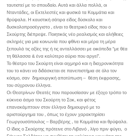
ταυτιστεί με το σπουδαίο. Αυτά και άλλα πολλά, οι
Νταντάδες, οι Εκτελεστές και φυσικά τα Κομμάτια και
θρύψαλα. Η καυστική σάτιρα είδος δύσκολο και
δυσκολοπροσέγγιστο , είναι το θεατρικό είδος που ο
Σκούρτης διέπρεψε. Ποιητικός νέο ρεαλισμός και αλήθειες
σκληρές για μια κοινωνία που φθίνει και μέρα τη μέρα
ξεπουλά τις αξίες της ή τις ανταλλάσσει με οικόπεδα “με θέα
τη θάλασσα & ένα καλύτερο αύριο που αργεί”.
Το θέατρο του Σκούρτη είναι αιχμηρό και η διαχρονικότητα
του το κάνει να διδάσκεται σε πανεπιστήμια σε όλο τον
κόσμο, σαν δημιουργική αποτύπωση – θέση έκφρασης,
του σύχρονου έλληνα.
Οι Θεατρίνων Θεατές που παρουσίασαν με έξοχο τρόπο το
κύκνειο άσμα του Σκούρτη το Σοκ, και φέτος
επανακάμπτουν στον έλληνα δημιουργό με το
αριστούργημα του , όπως το έχουν χαρακτηρίσει
Γεωργουσόπουλος – Βαρβέρης , τα Κομμάτια και θρύψαλα.
Ο ίδιος ο Σκούρτης πρότεινε στο Λιβανό , λίγο πριν φύγει, ο