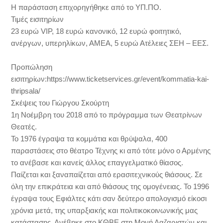
Η παράσταση επιχορηγήθηκε από το ΥΠ.ΠΟ.
Τιμές εισιτηρίων
23 ευρώ VIP, 18 ευρώ κανονικό, 12 ευρώ φοιτητικό,
ανέργων, υπερηλίκων, ΑΜΕΑ, 5 ευρώ Ατέλειες ΣΕΗ – ΕΕΣ.
Προπώληση
εισιτηρίων:https://www.ticketservices.gr/event/kommatia-kai-
thripsala/
Σκέψεις του Γιώργου Σκούρτη
1η Νοέμβρη του 2018 από το πρόγραμμα των Θεατρίνων
Θεατές.
Το 1976 έγραψα τα κομμάτια και θρύψαλα, 400
παραστάσεις στο θέατρο Τέχνης κι από τότε μόνο ο Αρμένης
το ανέβασε και κανείς άλλος επαγγελματικό θίασος.
Παίζεται και ξαναπαίζεται από ερασιτεχνικούς θιάσους. Σε
όλη την επικράτεια και από θιάσους της ομογένειας. Το 1996
έγραψα τους Εφιάλτες κάτι σαν δεύτερο απολογισμό είκοσι
χρόνια μετά, της υπαρξιακής και πολιτικοκοινωνικής μας
κατάστασης. Ανέβηκε στο ΚΘΒΕ στη Μονή Λαζαριστών και