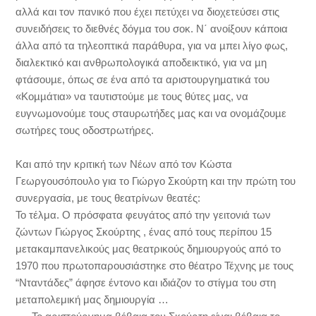
αλλά και τον πανικό που έχει πετύχει να διοχετεύσει στις
συνειδήσεις το διεθνές δόγµα του σοκ. Ν΄ ανοίξουν κάποια
άλλα από τα τηλεοπτικά παράθυρα, για να µπει λίγο φως,
διαλεκτικό και ανθρωπολογικά αποδεικτικό, για να µη
φτάσουµε, όπως σε ένα από τα αριστουργηµατικά του
«Κοµµάτια» να ταυτιστούµε µε τους θύτες µας, να
ευγνωµονούµε τους σταυρωτήδες µας και να ονοµάζουµε
σωτήρες τους οδοστρωτήρες.
Και από την κριτική των Νέων από τον Κώστα
Γεωργουσόπουλο για το Γιώργο Σκούρτη και την πρώτη του
συνεργασία, με τους θεατρίνων θεατές:
To τέλμα. Ο πρόσφατα φευγάτος από την γειτονιά των
ζώντων Γιώργος Σκούρτης , ένας από τους περίπου 15
μετακαμπανελικούς μας θεατρικούς δημιουργούς από το
1970 που πρωτοπαρουσιάστηκε στο θέατρο Τέχνης με τους
“Νταντάδες” άφησε έντονο και ιδιάζον το στίγμα του στη
μεταπολεμική μας δημιουργία …