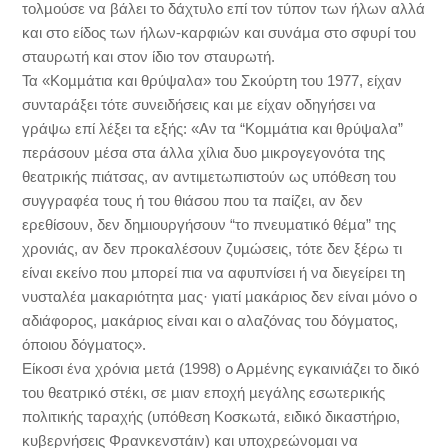
τολµούσε να βάλει το δάχτυλο επί τον τύπον των ήλων αλλά
και στο είδος των ήλων-καρφιών και συνάµα στο σφυρί του
σταυρωτή και στον ίδιο τον σταυρωτή.
Τα «Κοµµάτια και θρύψαλα» του Σκούρτη του 1977, είχαν
συνταράξει τότε συνειδήσεις και µε είχαν οδηγήσει να
γράψω επί λέξει τα εξής: «Αν τα “Κοµµάτια και θρύψαλα”
περάσουν µέσα στα άλλα χίλια δυο µικρογεγονότα της
θεατρικής πιάτσας, αν αντιµετωπιστούν ως υπόθεση του
συγγραφέα τους ή του θιάσου που τα παίζει, αν δεν
ερεθίσουν, δεν δηµιουργήσουν “το πνευµατικό θέµα” της
χρονιάς, αν δεν προκαλέσουν ζυµώσεις, τότε δεν ξέρω τι
είναι εκείνο που µπορεί πια να αφυπνίσει ή να διεγείρει τη
νυσταλέα µακαριότητα µας· γιατί µακάριος δεν είναι µόνο ο
αδιάφορος, µακάριος είναι και ο αλαζόνας του δόγµατος,
όποιου δόγµατος».
Είκοσι ένα χρόνια µετά (1998) ο Αρµένης εγκαινιάζει το δικό
του θεατρικό στέκι, σε µιαν εποχή µεγάλης εσωτερικής
πολιτικής ταραχής (υπόθεση Κοσκωτά, ειδικό δικαστήριο,
κυβερνήσεις Φρανκενστάιν) και υποχρεώνοµαι να