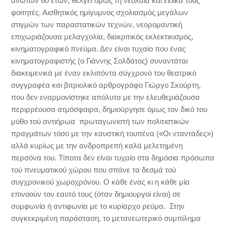
άνωτων 60 ετών, θέλγει όμως τη νεολαία και ειδικά τους
φοιτητές. Αισθητικός ημίγυμνος σχολιασμός μεγάλων
στιγμών των παραστατικών τεχνών, νεορομαντική
επιχωριάζουσα μελαγχολία, διακριτικός εκλεκτικισμός,
κινηματογραφικό πνεύμα. Δεν είναι τυχαίο που ένας
κινηματογραφιστής (ο Γιάννης Σολδάτος) συναντάται
διακειμενικά με έναν εκλιπόντα σύγχρονό του θεατρικό
συγγραφέα και βιτριολικό αρθρογράφο Γιώργο Σκούρτη,
που δεν εναρμονίστηκε απόλυτα με την ελευθεριάζουσα
περιρρέουσα ατμόσφαιρα, δημιούργησε όμως τον δικό του
μύθο τού αντιήρωα πρωταγωνιστή των πολιτιστικών
πραγμάτων τόσο με την καυστική τουπένα («Οι νταντάδες»)
αλλά κυρίως με την ανδροπρεπή καλά μελετημένη
περσόνα του. Τίποτα δεν είναι τυχαίο στα δημόσια πρόσωπα
τού πνευματικού χώρου που σπάνε τα δεσμά τού
συγχρονικού χωροχρόνου. Ο κάθε ένας κι η κάθε μία
επινοούν τον εαυτό τους (όταν δημιουργοί είναι) σε
συμφωνία ή αντιφωνία με το κυρίαρχο ρεύμα. Στην
συγκεκριμένη παράσταση, το μετανεωτερικό συμπίλημα