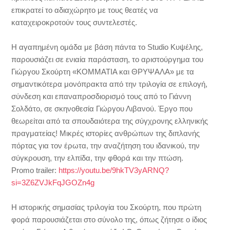
επικρατεί το αδιαχώρητο με τους θεατές να
καταχειροκροτούν τους συντελεστές.
Η αγαπημένη ομάδα με βάση πάντα το Studio Κυψέλης,
παρουσιάζει σε ενιαία παράσταση, το αριστούργημα του
Γιώργου Σκούρτη «ΚΟΜΜΑΤΙΑ και ΘΡΥΨΑΛΑ» με τα
σημαντικότερα μονόπρακτα από την τριλογία σε επιλογή,
σύνδεση και επαναπροσδιορισμό τους από το Γιάννη
Σολδάτο, σε σκηνοθεσία Γιώργου Λιβανού. Έργο που
θεωρείται από τα σπουδαιότερα της σύγχρονης ελληνικής
πραγματείας! Μικρές ιστορίες ανθρώπων της διπλανής
πόρτας για τον έρωτα, την αναζήτηση του ιδανικού, την
σύγκρουση, την ελπίδα, την φθορά και την πτώση.
Promo trailer:
https://youtu.be/9hkTV3yARNQ?
si=3Z6ZVJkFqJGOZn4g
Η ιστορικής σημασίας τριλογία του Σκούρτη, που πρώτη
φορά παρουσιάζεται στο σύνολο της, όπως ζήτησε ο ίδιος