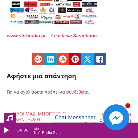
www.stekiradio.gr – Anastasia Sarantidou
Αφήστε μια απάντηση
Για να σχολιάσετε πρέπει να
συνδεθείτε
.
1
←
ΟΛΟΙ ΜΑΖΙ ΜΠΟΡΟΥΜΕ
PIANO CITY ATHENS 2024
Chat Messenger
ΣΥΓΚΕΝΤΡΩΣΗ
ΓΙΑ 2η ΧΡΟΝΙΑ, ΟΛΗ Η
ΠΑΣΧΑΛΙΝΩΝ ΔΩΡΩΝ.
ΠΟΛΗ ΜΙΑ ΤΕΡΑΣΤΙΑ
Steki Radio
00:00
No1 Radio Station
ΣΥΝΑΥΛΙΑΚΗ ΑΙΘΟΥΣΑ