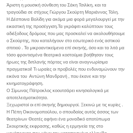
Άριστη η μουσική σύνθεση του Σάκη Τσιλίκη, και τα
τραγούδια σε στίχους Γιώργου Σκούρτη Μαριάννας Τόλη.
Η Δέσποινα Βολίδη για ακόμα μια φορά μεγαλουργεί με την
εικαστική της προσέγγιση.Τα γκράφιτι καλύπτουν τους
αδιέξοδους δρόμους που μας προσκαλεί να ακολουθήσουμε
ο Σκούρτης, που καταλήγουν στο εσωτερικό ενός αστικού
σπιτιού . Τα μικροαντικείμενα επί σκηνής, όσο και τα λιτά μα
τόσο φροντισμένα θεατρικά κοστούμια βοήθησαν τους
ήρωες της διπλανής πόρτας να είναι αναγνωρίσιμα
πραγματικοί! Τι ωραίες οι προβολές που ενδυναμώνουν την
εικόνα του Αντώνη Μανδρανή , που έκανε και την
κινηματογράφηση.
Ο Σίμωνας Πάτροκλος κοουτσάρει κινησιολογικά με
αποτελεσματικότητα.
Ξεχωριστοί οι επί σκηνής δημιουργοί. Ξεκινώ με τις κυρίες .
Η Πέπη Οικονομοπούλου, ο σπουδαίος αυτός άσσος των
θεατρίνων Θεατές αφήνει ένα μοναδικό αποτύπωμα
Σκουρτικής εκφρασης, καθώς η ερμηνεία της στο