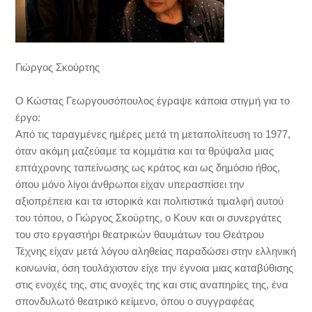
Γιώργος Σκούρτης
Ο Κώστας Γεωργουσόπουλος έγραψε κάποια στιγμή για το
έργο:
Από τις ταραγµένες ηµέρες µετά τη µεταπολίτευση το 1977,
όταν ακόµη µαζεύαµε τα κοµµάτια και τα θρύψαλα µιας
επτάχρονης ταπείνωσης ως κράτος και ως δηµόσιο ήθος,
όπου µόνο λίγοι άνθρωποι είχαν υπερασπίσει την
αξιοπρέπεια και τα ιστορικά και πολιτιστικά τιµαλφή αυτού
του τόπου, ο Γιώργος Σκούρτης, ο Κουν και οι συνεργάτες
του στο εργαστήρι θεατρικών θαυµάτων του Θεάτρου
Τέχνης είχαν µετά λόγου αληθείας παραδώσει στην ελληνική
κοινωνία, όση τουλάχιστον είχε την έγνοια µιας καταβύθισης
στις ενοχές της, στις ανοχές της και στις αναπηρίες της, ένα
σπονδυλωτό θεατρικό κείµενο, όπου ο συγγραφέας