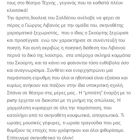
τους στο θέατρο Τέχνης , γεγονός που τα καθιστά πλέον
κλασσικά!
Την άριστη δουλειά του Σολδάτου ανέλαβε να φέρει σε
πέρας ο Γιώργος Λιβανός με την ομάδα του, σκηνοθέτης
χαρισματικά ξεχωριστός, που ο ίδιος ο Σκούρτης ξεχώρισε
και προσέγγισε ενώ τον χαρακτήρισε σε συνέντευξή του
ποιητή. Και αυτή ακριβώς η ποιητική διάθεση του Λιβανού
περνά το δικό της λούστρο, στα υπέροχα σκληρά κομμάτια
του Σκούρτη, και τα κάνει να φαίνονται τόσο ευθύβολα όσο
και αναγνωρίσιμα. Συνθέτει και ενορχηστρώνει μια
παράσταση εύρυθμη που όλοι οι ηθοποιοί είναι εξαίσιοι και
κυρίως ανήκουν και παίζουν στην ίδια υποκριτική σχολή.
Σπάνιο σε θέατρο στις μέρες μας . Η “μπιτάτη” έναρξη με το
party έρχεται να διακοπεί με τη μνήμη της απώλειας. Η
χαρμολύπη κυριαρχεί σε όλη την παράσταση, που
καταλήγει από το σκηνοθέτη κουφωτικά, απογειωτικά. Τι
ωραίες μουσικές γέφυρες, τι ωραία τραγούδια που μας
θυμίζουν τις εποχές που γράφτηκαν και όλοι ψιθυρίσαμε.
Επίτευγμα σκηνοθετικό το όλον!