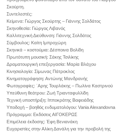
Σκούρτη.
Συντελεστές:
Κείμενα: Γιώργος Σκούρτης – Γιάννης Σολδάτος
Σκηνοθεσία: Γιώργος Λιβανός
Καλλιτεχνική Διεύθυνση: Γιάννης Σολδάτος
Σύμβουλος: Καίτη Ιμπροχώρη
Σκηνικά – κοστούμια: Δέσποινα Βολίδη
Πρωτότυπη μουσική: Σάκης Τσιλίκης
Δραματουργική επεξεργασία: Μαρία Βλάχου
Κινησιολογία: Σίμωνας Πάτροκλος
Κινηματογράφηση: Αντώνης Μανδρανής
Φωτογραφίες: ΄Αρης Τουρλάκης – Πωλίνα Καστρινού
Υπεύθυνη θεάτρου: Ζωή Τριανταφυλλίδη
Τεχνική υποστήριξη: Ιπποκράτης Βαφειάδης
Υποδοχή – βοηθός ενδυματολόγου: Vania Alexandovna
Πρόγραμμα: Εκδόσεις ΑΙΓΟΚΕΡΩΣ
Επιμέλεια έκδοσης: Έφη Βενιανάκη
Ευχαριστίες στην Αλίκη Δανάλη για την προβολή της