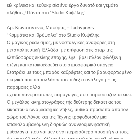
ειλικρίνεια και ευθυκρισία ένα έργο δυνατό και γεμάτο
αλήθειες! Πάντα στο “Studio Κυψέλης”.
Δρ. Κωνσταντίνος Μπούρας – Todaypress
“Κομμάτια και θρύψαλα” στο Studio Κυψέλης.
Ο μαγικός ρεαλισμός, με νοσταλγικές αναφορές στη
μεταπολιτευτική Ελλάδα, με επίφαση στις σταρ της
ελπιδοφόρας εκείνης εποχής, έχει βρει πλέον φιλόξενη
στέγη και κατοικοεδρεύει στο ατμοσφαιρικό υπόγειο
θεατράκι με τους μπαρόκ καθρέφτες και το βαρυφορτωμένο
σκηνικό που παραλλάσσεται επιδέξια ανάλογα με τις
παρόμοιες αλλά
όχι και πανομοιότυπες παραγωγές που παρουσιάζονται εκεί.
Ο μεγάλος κινηματογράφος τής δεύτερης δεκαετίας του
εικοστού αιώνα,διάσημες ντίβες, μυθικά πρόσωπα από τον
χώρο τού Λόγου και της Τέχνης τροφοδοτούν μια
επαναλαμβανόμενη διαρκώς ανανεούμενηαστική
μυθολογία, που ναι μεν είναι περισσότερο προσιτή για τους