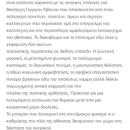
είναι απόλυτα ταιριαστό με τις σκηνικές επιλογές τού
θιασάρχη Γιώργου Λιβανού που πλαισιώνεται από έναν
αστερισμό συνεπών, συνετών, τίμιων και σεμνών
καλλιτεχνών που περιποιούν τιμή στο επάγγελμα τού
καλλιτέχνη και στο περισσότερο αμφιλεγόμενο λειτούργημα
τού ηθοποιού. Το διακύβευμα και το επίτευγμα εδώ είναι η
γεφύρωση δύο αιώνων
πολιτιστικής περιπέτειας σε διεθνές επίπεδο. Η ζωντανή
μουσική, οι μελετημένοι φωτισμοί, τα πολύχρωμα
κοστούμια, το διονυσιακό πνεύμα, η μοντερνιστική θολότητα,
η αθώα κοινωνική αμφισβήτηση, το εφηβικό επαναστατικό
πνεύμα βρίσκουν εδώ την απολύτως νόμιμη (αλλά διόλου
παρωχημένη) αστική έκφρασή του στο
πλαίσιο τής πολιτικής ορθότητας. Πρόκειται για μια
λελογισμένη εκτόνωση τού θυμικού μετά από μια
κουραστική μέρα δουλειάς.
Το μπαράκι που λειτουργεί στο στενόμακρο φουαγιέ κι ο
καθρέφτης στο πλάι της αίθουσας διευρύνουν τον χώρο στη
διάσταση τού ονειρικού.