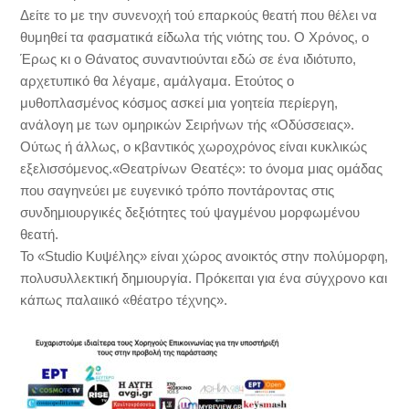
Δείτε το με την συνενοχή τού επαρκούς θεατή που θέλει να
θυμηθεί τα φασματικά είδωλα τής νιότης του. Ο Χρόνος, ο
Έρως κι ο Θάνατος συναντιούνται εδώ σε ένα ιδιότυπο,
αρχετυπικό θα λέγαμε, αμάλγαμα. Ετούτος ο
μυθοπλασμένος κόσμος ασκεί μια γοητεία περίεργη,
ανάλογη με των ομηρικών Σειρήνων τής «Οδύσσειας».
Ούτως ή άλλως, ο κβαντικός χωροχρόνος είναι κυκλικώς
εξελισσόμενος.«Θεατρίνων Θεατές»: το όνομα μιας ομάδας
που σαγηνεύει με ευγενικό τρόπο ποντάροντας στις
συνδημιουργικές δεξιότητες τού ψαγμένου μορφωμένου
θεατή.
Το «Studio Κυψέλης» είναι χώρος ανοικτός στην πολύμορφη,
πολυσυλλεκτική δημιουργία. Πρόκειται για ένα σύγχρονο και
κάπως παλαιικό «θέατρο τέχνης».