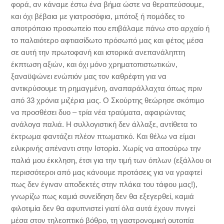
φορά, αν κάναµε έστω ένα βήµα ώστε να θεραπεύσουµε,
και όχι βέβαια µε γιατροσόφια, µπότοξ ή ποµάδες το
αποτρόπαιο προσωπείο που επιβάλαµε πάνω στο αρχαίο ή
το παλαιότερο αφτιασίδωτο πρόσωπό µας και φέτος µέσα
σε αυτή την πρωτοφανή και ιστορικά ανεπανάληπτη
έκπτωση αξιών, και όχι µόνο χρηµατοπιστωτικών,
ξαναϋψώνει ενώπιόν µας τον καθρέφτη για να
αντικρύσουµε τη ρηµαγµένη, αναπαράλλαχτα όπως πριν
από 33 χρόνια µιζέρια µας. Ο Σκούρτης θεώρησε σκόπιµο
να προσθέσει δυο – τρία νέα τραύµατα, αφαιρώντας
ανάλογα παλιά. Η συλλογιστική δεν άλλαξε, αντίθετα το
έκτρωµα φαντάζει πλέον πτωµατικό. Και θέλω να είµαι
ειλικρινής απέναντι στην Ιστορία. Χωρίς να αποσύρω την
παλιά µου έκκληση, έτσι για την τιµή των όπλων (εξάλλου οι
περισσότεροι από µας κάνουµε προτάσεις για να γραφτεί
πως δεν έγιναν αποδεκτές στην πλάκα του τάφου µας!),
γνωρίζω πως καµιά συνείδηση δεν θα εξεγερθεί, καµιά
φιλοτιµία δεν θα αφυπνιστεί γιατί όλα αυτά έχουν πνιγεί
µέσα στον τηλεοπτικό βόθρο, τη γαστρονοµική ουτοπία