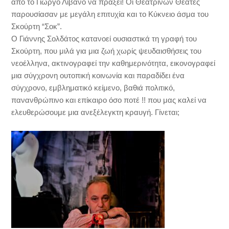
από το Γιώργο Λιβανό να πράξει! Οι Θεατρίνων Θεατές
παρουσίασαν με μεγάλη επιτυχία και το Κύκνειο άσμα του
Σκούρτη “Σοκ”.
Ο Γιάννης Σολδάτος κατανοεί ουσιαστικά τη γραφή του
Σκούρτη, που μιλά για μια ζωή χωρίς ψευδαισθήσεις του
νεοέλληνα, ακτινογραφεί την καθημερινότητα, εικονογραφεί
μια σύγχρονη ουτοπική κοινωνία και παραδίδει ένα
σύγχρονο, εμβληματικό κείμενο, βαθιά πολιτικό,
πανανθρώπινο και επίκαιρο όσο ποτέ !! που μας καλεί να
ελευθερώσουμε μια ανεξέλεγκτη κραυγή. Γίνεται;