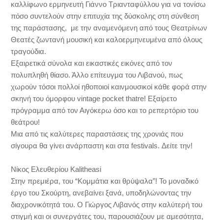
καλλίφωνο ερμηνευτή Γιάννο Τριανταφύλλου για να τονίσω
πόσο συντελούν στην επιτυχία της δύσκολης στη σύνθεση
της παράστασης, με την αναμενόμενη από τους Θεατρίνων
Θεατές ζωντανή μουσική και καλοερμηνευμένα από όλους
τραγούδια.
Εξαιρετικά σύνολα και εικαστικές εικόνες από τον
πολυπληθή θίασο. Άλλο επίτευγμα του Λιβανού, πως
χωρούν τόσοι πολλοί ηθοποιοί καινμουσικοί κάθε φορά στην
σκηνή του όμορφου vintage pocket thatre! Εξαίρετο
πρόγραμμα από τον Αιγόκερω όσο και το ρεπερτόριο του
θεάτρου!
Μια από τις καλύτερες παραστάσεις της χρονιάς που
σίγουρα θα γίνει ανάρπαστη και στα festivals. Δείτε την!
Νίκος Ελευθερίου Kalitheasi
Στην πρεμιέρα, του “Κομμάτια και θρύψαλα”! Το μοναδικό
έργο του Σκούρτη, ανεβαίνει ξανά, υποδηλώνοντας την
διαχρονικότητά του. Ο Γιώργος Λιβανός στην καλύτερή του
στιγμή και οι συνεργάτες του, παρουσιάζουν με αμεσότητα,