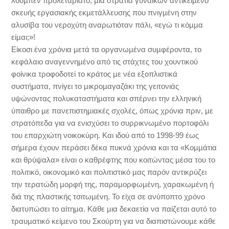
λούµπεν προλεταριάτο, µια στρατιά γυναικών αντικείµενο
σκευής εργασιακής εκµετάλλευσης που πνιγµένη στην
αλυσίβα του νεροχύτη αναρωτιόταν πάλι, «εγώ τι κόµµα
είµαι;»!
Είκοσι ένα χρόνια µετά τα οργανωµένα συµφέροντα, το
κεφάλαιο αναγεννηµένο από τις στάχτες του χουντικού
φοίνικα τροφοδοτεί το κράτος µε νέα εξοπλιστικά
συστήµατα, πνίγει το µικροµαγαζάκι της γειτονιάς
υψώνοντας πολυκαταστήµατα και σπέρνει την ελληνική
ύπαιθρο µε πανεπιστηµιακές σχολές, όπως χρόνια πριν, µε
στρατόπεδα για να ενισχύσει το συρρικνωµένο πορτοφόλι
του επαρχιώτη νοικοκύρη. Και ιδού από το 1998-99 έως
σήµερα έχουν περάσει δέκα πυκνά χρόνια και τα «Κοµµάτια
και θρύψαλα» είναι ο καθρέφτης που κοιτώντας µέσα του το
πολιτικό, οικονοµικό και πολιτιστικό µας παρόν αντικρύζει
την τερατώδη µορφή της, παραµορφωµένη, χαρακωµένη ή
διά της πλαστικής τσιτωµένη. Το είχα σε ανύποπτο χρόνο
διατυπώσει το αίτηµα. Κάθε µια δεκαετία να παίζεται αυτό το
τραυµατικό κείµενο του Σκούρτη για να διαπιστώνουµε κάθε