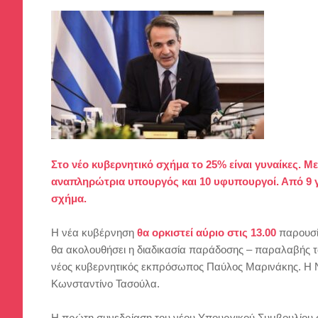
Στο νέο κυβερνητικό σχήμα το 25% είναι γυναίκες. Μ
αναπληρώτρια
υπουργός και 10 υφυπουργοί. Από 9 
σχήμα.
Η νέα κυβέρνηση
θα ορκιστεί αύριο στις 13.00
παρουσί
θα ακολουθήσει η διαδικασία παράδοσης – παραλαβής 
νέος κυβερνητικός εκπρόσωπος Παύλος Μαρινάκης. Η Νέ
Κωνσταντίνο Τασούλα.
Η πρώτη συνεδρίαση του νέου Υπουργικού Συμβουλίου σ