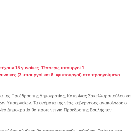
ετέχουν 15 γυναίκες. Τέσσερις υπουργοί 1
γυναίκες (3 υπουργοί και 6 υφυπουργοί) στο προηγούμενο
α της Προέδρου της Δημοκρατίας, Κατερίνας Σακελλαροπούλου κα
των Υπουργείων. Τα ονόματα της νέας κυβέρνησης ανακοίνωσε ο
α Δημοκρατία θα προτείνει για Πρόεδρο της Βουλής τον
ε πλήρη σύνθεση θα πραγματοποιηθεί μεθαύριο, Τετάρτη, στο