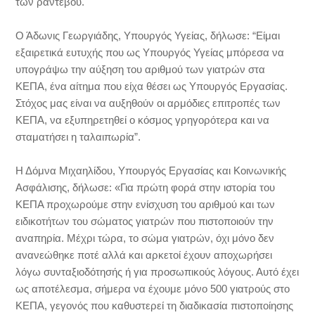
των ραντεβού.
Ο Άδωνις Γεωργιάδης, Υπουργός Υγείας, δήλωσε: “Είμαι
εξαιρετικά ευτυχής που ως Υπουργός Υγείας μπόρεσα να
υπογράψω την αύξηση του αριθμού των γιατρών στα
ΚΕΠΑ, ένα αίτημα που είχα θέσει ως Υπουργός Εργασίας.
Στόχος μας είναι να αυξηθούν οι αρμόδιες επιτροπές των
ΚΕΠΑ, να εξυπηρετηθεί ο κόσμος γρηγορότερα και να
σταματήσει η ταλαιπωρία”.
Η Δόμνα Μιχαηλίδου, Υπουργός Εργασίας και Κοινωνικής
Ασφάλισης, δήλωσε: «Για πρώτη φορά στην ιστορία του
ΚΕΠΑ προχωρούμε στην ενίσχυση του αριθμού και των
ειδικοτήτων του σώματος γιατρών που πιστοποιούν την
αναπηρία. Μέχρι τώρα, το σώμα γιατρών, όχι μόνο δεν
ανανεώθηκε ποτέ αλλά και αρκετοί έχουν αποχωρήσει
λόγω συνταξιοδότησής ή για προσωπικούς λόγους. Αυτό έχει
ως αποτέλεσμα, σήμερα να έχουμε μόνο 500 γιατρούς στο
ΚΕΠΑ, γεγονός που καθυστερεί τη διαδικασία πιστοποίησης