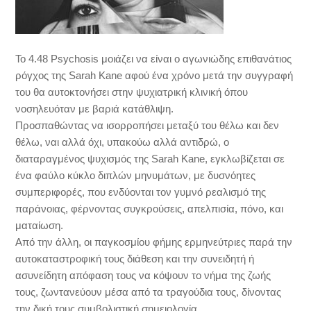
Το 4.48 Psychosis μοιάζει να είναι ο αγωνιώδης επιθανάτιος
ρόγχος της Sarah Kane αφού ένα χρόνο μετά την συγγραφή
του θα αυτοκτονήσει στην ψυχιατρική κλινική όπου
νοσηλευόταν με βαριά κατάθλιψη.
Προσπαθώντας να ισορροπήσει μεταξύ του θέλω και δεν
θέλω, ναι αλλά όχι, υπακούω αλλά αντιδρώ, ο
διαταραγμένος ψυχισμός της Sarah Kane, εγκλωβίζεται σε
ένα φαύλο κύκλο διπλών μηνυμάτων, με δυσνόητες
συμπεριφορές, που ενδύονται τον γυμνό ρεαλισμό της
παράνοιας, φέρνοντας συγκρούσεις, απελπισία, πόνο, και
ματαίωση.
Από την άλλη, οι παγκοσμίου φήμης ερμηνεύτριες παρά την
αυτοκαταστροφική τους διάθεση και την συνειδητή ή
ασυνείδητη απόφαση τους να κόψουν το νήμα της ζωής
τους, ζωντανεύουν μέσα από τα τραγούδια τους, δίνοντας
την δική τους συμβολιστική σημειολογία.