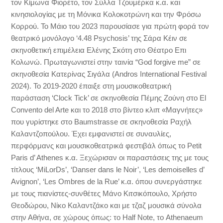
τον Κίμωνα Φιορέτο, τον Σύλλα Τζουμέρκα κ.α. και
κινησιολογίας με τη Mόνικα Κολοκοτρώνη και την Φρόσω
Κορρού. Το Μάιο του 2023 παρουσίασε για πρώτη φορά τον
θεατρικό μονόλογο ‘4.48 Psychosis’ της Σάρα Κέιν σε
σκηνοθετική επιμέλεια Ελένης Σκότη στο Θέατρο Επι
Κολωνώ. Πρωταγωνιστεί στην ταινία “God forgive me” σε
σκηνοθεσία Κατερίνας Σιγάλα (Andros International Festival
2024). Το 2019-2020 έπαιξε στη μουσικοθεατρική
παράσταση ‘Clock Tick’ σε σκηνοθεσία Πέμης Ζούνη στο El
Convento del Arte και το 2018 στο βίντεο κλιπ «Mαγνήτες»
που γυρίστηκε στο Baumstrasse σε σκηνοθεσία Ραχήλ
Καλαντζοπούλου. Έχει εμφανιστεί σε συναυλίες,
περφόρμανς και μουσικοθεατρικά φεστιβάλ όπως το Petit
Paris d’ Athenes κ.α. Ξεχώρισαν οι παραστάσεις της με τους
τίτλους ‘MiLorDs’, ‘Danser dans le Noir’, ‘Les demoiselles d’
Avignon’, ‘Les Ombres de la Rue’ κ.α. όπου συνεργάστηκε
με τους πιανίστες-συνθέτες Mάνο Κιτσικόπουλο, Χρήστο
Θεοδώρου, Νίκο Καλαντζάκο και με τζαζ μουσικά σύνολα
στην Αθήνα, σε χώρους όπως: το Ηalf Note, το Athenaeum