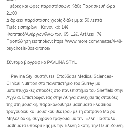
Ημέρες και ώρες παραστάσεων: Κάθε Παρασκευή ώρα
21:00
Διάρκεια παράστασης χωρίς διάλειμμα: 50 λεπτά
Τιμές εισιτηρίων: Κανονικό: 14€,
Φοιτητικό/Ανέργων/Άνω των 65: 12€, Ατέλεια: 7€
Προπώληση εισιτηρίων: https://www.more.com/theater/4-48-
psychosis-3os-xronos/
Σύντομο βιογραφικό PAVLINA STYL
Η Pavlina Styl συστήνετε: Σπούδασε Medical Sciences-
Clinical Nutrition στο πανεπιστήμιο του Surrey με
μεταπτυχιακές σπουδές στο πανεπιστήμιο του Sheffield στην
Αγγλία. Επιστρέφοντας στην Αθήνα συνέχισε τις σπουδές
της στη μουσική, παρακολούθησε μαθήματα κλασικού
τραγουδιού και μουσικού θεάτρου με τη σοπράνο Μάιρα
Μηλολιδάκη, σύγχρονο τραγούδι με την Έλλη Πασπαλά,
μαθήματα υποκριτικής με την Ελένη Σκότη, την Πέμη Ζούνη,