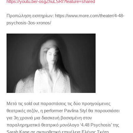
https://youtu.be/-osgZhuLSRI?feature=shared
Προπώληση εισιτηρίων: https://www.more.com/theater/4-48-
psychosis-3os-xronos/
Μετά τις sold out παραστάσεις τις δύο προηγούμενες
θεατρικές σεζόν, η performer Pavlina Styl θα παρουσιάσει
για 3η χρονιά μια διασκευή βασισμένη στον
παραληρηματικό θεατρικό μονόλογο ‘4.48 Psychosis’ της
Sarah Kane σε σκηνοθετική επιμέλεια Ελένης Σκότη.