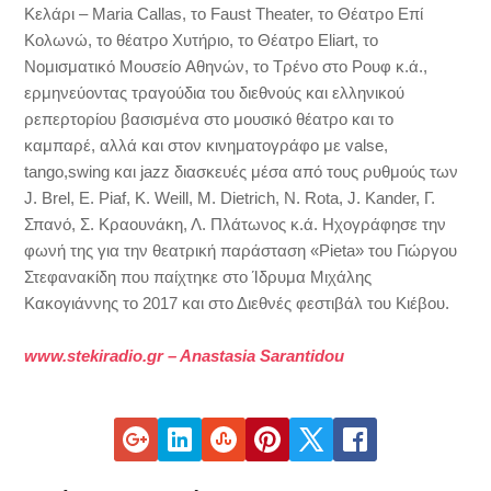
Kελάρι – Maria Callas, το Faust Theater, το Θέατρο Επί
Κολωνώ, το θέατρο Χυτήριο, το Θέατρο Εliart, το
Νομισματικό Μουσείο Aθηνών, το Τρένο στο Ρουφ κ.ά.,
ερμηνεύοντας τραγούδια του διεθνούς και ελληνικού
ρεπερτορίου βασισμένα στο μουσικό θέατρο και το
καμπαρέ, αλλά και στον κινηματογράφο με valse,
tango,swing και jazz διασκευές μέσα από τους ρυθμούς των
J. Brel, Ε. Piaf, Κ. Weill, Μ. Dietrich, Ν. Rota, J. Kander, Γ.
Σπανό, Σ. Κραουνάκη, Λ. Πλάτωνος κ.ά. Ηχογράφησε την
φωνή της για την θεατρική παράσταση «Pieta» του Γιώργου
Στεφανακίδη που παίχτηκε στο Ίδρυμα Μιχάλης
Κακογιάννης το 2017 και στο Διεθνές φεστιβάλ του Κιέβου.
www.stekiradio.gr – Anastasia Sarantidou