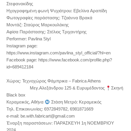
Στεφανακίδης
Ηχογραφημένη φωνή Ψυχιάτρου: Εβελίνα Αραπίδη
Φωτογραφίες παράστασης: Τζοάννα Βρακά
Μοντάζ: Σταύρος Μαρκουλάκης
Αφίσα Παράστασης: Στέλιος Τριχαντήρης
Performer: Pavlina Styl
Instagram page:
https://www.instagram.com/pavlina_styl_official/?hl=en
Facebook page: https://www.facebook.com/profile.php?
id=689412184
Χώρος: Τεχνοχώρος Φάμπρικα – Fabrica Athens
Μεγ.Αλεξάνδρου 125 & Ευρυμέδοντος
Σκηνή
Black box
Κεραμεικός, Αθήνα
Στάση Μετρό: Kεραμεικός
Τηλ. Επικοινωνίας: 6972849782, 6981871669
e-mail: be.with.fabricart@gmail.com
Έναρξη παραστάσεων: ΠΑΡΑΣΚΕΥΗ 1η ΝΟΕΜΒΡΙΟΥ
2024