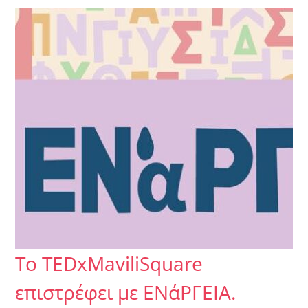
Tο TEDxMaviliSquare
επιστρέφει με ΕΝάΡΓΕΙΑ.