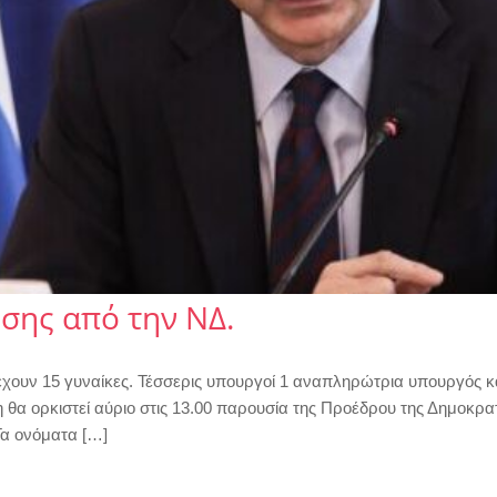
σης από την ΝΔ.
έχουν 15 γυναίκες. Τέσσερις υπουργοί 1 αναπληρώτρια υπουργός κα
θα ορκιστεί αύριο στις 13.00 παρουσία της Προέδρου της Δημοκρα
α ονόματα […]