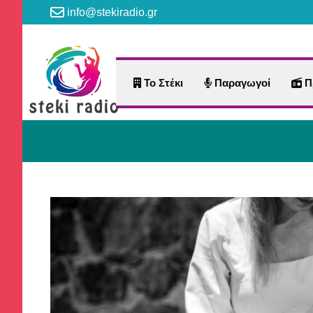
info@stekiradio.gr
Το Στέκι
Παραγωγοί
Π