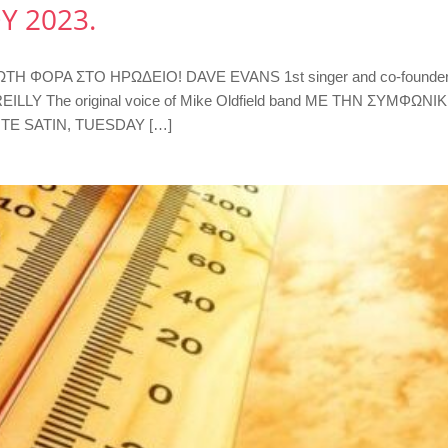
Υ 2023.
ΦΟΡΑ ΣΤΟ ΗΡΩΔΕΙΟ! DAVE EVANS 1st singer and co-founder o
 REILLY The original voice of Mike Oldfield band ME THN ΣΥ
TE SATIN, TUESDAY […]