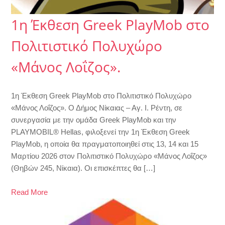
1η Έκθεση Greek PlayMob στο
Πολιτιστικό Πολυχώρο
«Μάνος Λοΐζος».
1η Έκθεση Greek PlayMob στο Πολιτιστικό Πολυχώρο
«Μάνος Λοΐζος». Ο Δήμος Νίκαιας – Αγ. Ι. Ρέντη, σε
συνεργασία με την ομάδα Greek PlayMob και την
PLAYMOBIL® Hellas, φιλοξενεί την 1η Έκθεση Greek
PlayMob, η οποία θα πραγματοποιηθεί στις 13, 14 και 15
Μαρτίου 2026 στον Πολιτιστικό Πολυχώρο «Μάνος Λοΐζος»
(Θηβών 245, Νίκαια). Οι επισκέπτες θα […]
Read More