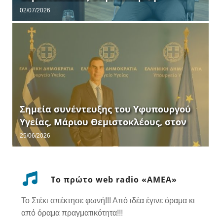
“Καλημέρα Ελλάδα”.
02/07/2026
Σημεία συνέντευξης του Υφυπουργού
ν
Υγείας, Μάριου Θεμιστοκλέους, στον
τηλεοπτικό σταθμό «ΕΡΤNEWS».
25/06/2026
Το πρώτο web radio «ΑΜΕΑ»
Το Στέκι απέκτησε φωνή!!! Από ιδέα έγινε όραμα κι
από όραμα πραγματικότητα!!!