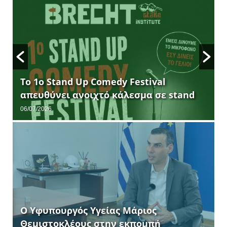
Το 1ο Stand Up Comedy Festival
απευθύνει ανοιχτό κάλεσμα σε stand
up comedians.
06/07/2026
Ο Υφυπουργός Υγείας Μάριος
Θεμιστοκλέους στην εκπομπή