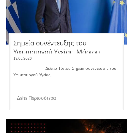
Σημεία συνέντευξης του
Υφυπουργού Υγείας, Μάριου
Θεμιστοκλέους, στον τηλεοπτικό
19/05/2026
σταθμό «ACTION 24».
Δελτίο Τύπου Σημεία συνέντευξης του
Υφυπουργού Υγείας,...
Δείτε Περισσότερα