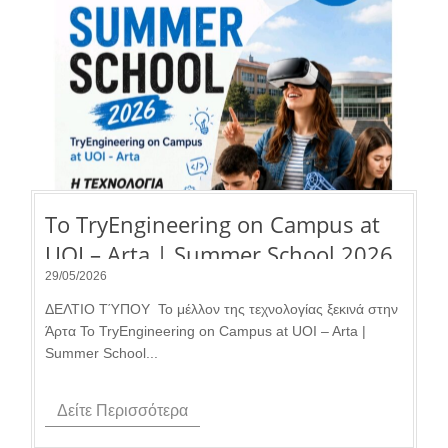
Το TryEngineering on Campus at
UOI – Arta | Summer School 2026
επιστρέφει για 3η χρονιά.
29/05/2026
ΔΕΛΤΙΟ ΤΎΠΟΥ Το μέλλον της τεχνολογίας ξεκινά στην
Άρτα Το TryEngineering on Campus at UOI – Arta |
Summer School...
Δείτε Περισσότερα