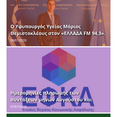
Ο Υφυπουργός Υγείας Μάριος
Θεμιστοκλέους στον «ΕΛΛΑΔΑ FM 94,3».
08/07/2026
Ημερομηνίες πληρωμής των
συντάξεων μηνών Αυγούστου και
Σεπτεμβρίου 2026.
07/07/2026