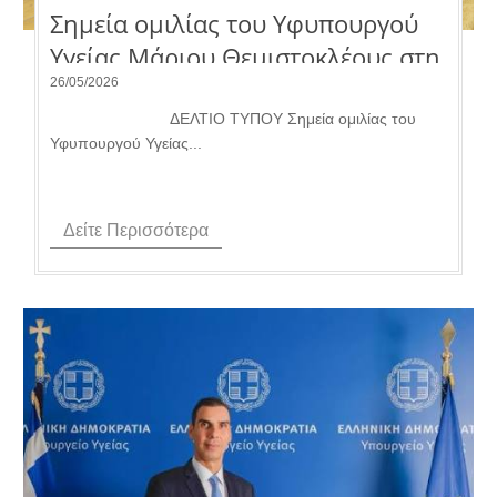
Σημεία ομιλίας του Υφυπουργού
Υγείας Μάριου Θεμιστοκλέους στη
Διαρκή Επιτροπή Κοινωνικών
26/05/2026
Υποθέσεων της Βουλής.
ΔΕΛΤΙΟ ΤΥΠΟΥ Σημεία ομιλίας του
Υφυπουργού Υγείας...
Δείτε Περισσότερα