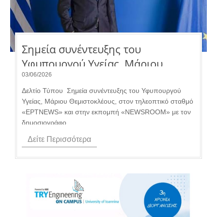
Σημεία συνέντευξης του
Υφυπουργού Υγείας, Μάριου
Θεμιστοκλέους, στον τηλεοπτικό
03/06/2026
σταθμό «ΕΡΤNEWS».
Δελτίο Τύπου Σημεία συνέντευξης του Υφυπουργού
Υγείας, Μάριου Θεμιστοκλέους, στον τηλεοπτικό σταθμό
«ΕΡΤNEWS» και στην εκπομπή «NEWSROOM» με τον
δημοσιογράφο...
Δείτε Περισσότερα