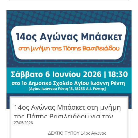
14ος Αγώνας Μπάσκετ στη μνήμη
της Πόπης Βασιλειάδου για την
ενίσχυση της «Φλόγας».
27/05/2026
ΔΕΛΤΙΟ ΤΥΠΟΥ 14ος Αγώνας